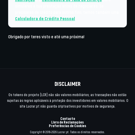
simulares a tua prestação antes de negociares. Se
precisares de crédito para outros fins, temos também uma
Calculadora de Crédito Pessoal
.
Obrigado por teres visto e até uma próxima!
DISCLAIMER
Os tokens do projeto [LCR] não são valores mobiliários; as transações não estão
sujeitas às regras aplicáveis à proteção dos investidores em valores mobiliários. O
site Lucrar.pt não guarda criptoativos por motivos de segurança.
Contacto
Livro de Reclamações
Preferências de Cookies
Copyright © 2018-2026 Lucrar.pt. Todos os direitos reservados.