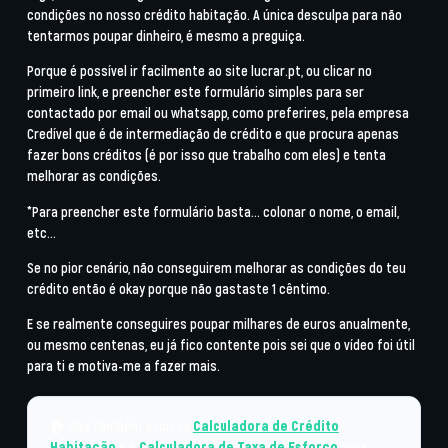
condições no nosso crédito habitação. A única desculpa para não
tentarmos poupar dinheiro, é mesmo a preguiça.
Porque é possível ir facilmente ao site lucrar.pt, ou clicar no
primeiro link, e preencher este formulário simples para ser
contactado por email ou whatsapp, como preferires, pela empresa
Credível que é de intermediação de crédito e que procura apenas
fazer bons créditos (é por isso que trabalho com eles) e tenta
melhorar as condições.
*Para preencher este formulário basta… colonar o nome, o email,
etc…
Se no pior cenário, não conseguirem melhorar as condições do teu
crédito então é okay porque não gastaste 1 cêntimo.
E se realmente conseguires poupar milhares de euros anualmente,
ou mesmo centenas, eu já fico contente pois sei que o vídeo foi útil
para ti e motiva-me a fazer mais.
🏠 Usa também a nossa
Calculadora de Crédito
Habitação
e a
Calculadora de Taxa de Esforço
para