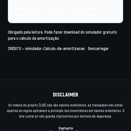
Habitação
diretamente no site, sem precisares de
descarregar nada. Se precisares de crédito para outros fins,
temos também a
Calculadora de Crédito Pessoal
.
Obrigado pela leitura. Pode fazer download do simulador gratuito
para o cálculo da amortização:
CRÉDITO – simulador-Calculo-da-amortizacao
Descarregar
DISCLAIMER
Os tokens do projeto [LCR] não são valores mobiliários; as transações não estão
sujeitas às regras aplicáveis à proteção dos investidores em valores mobiliários. O
site Lucrar.pt não guarda criptoativos por motivos de segurança.
Contacto