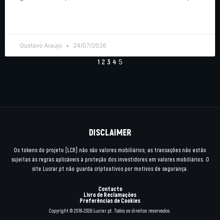
LER MAIS >
Gustavo Araujo
24/07/2026
1
2
3
4
5
DISCLAIMER
Os tokens do projeto [LCR] não são valores mobiliários; as transações não estão
sujeitas às regras aplicáveis à proteção dos investidores em valores mobiliários. O
site Lucrar.pt não guarda criptoativos por motivos de segurança.
Contacto
Livro de Reclamações
Preferências de Cookies
Copyright © 2018-2026 Lucrar.pt. Todos os direitos reservados.