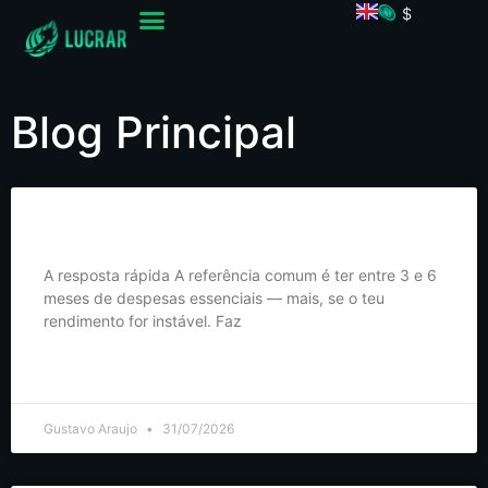
$
Blog Principal
Fundo de emergência: quantos meses de despesas deves ter?
A resposta rápida A referência comum é ter entre 3 e 6
meses de despesas essenciais — mais, se o teu
rendimento for instável. Faz
LER MAIS >
Gustavo Araujo
31/07/2026