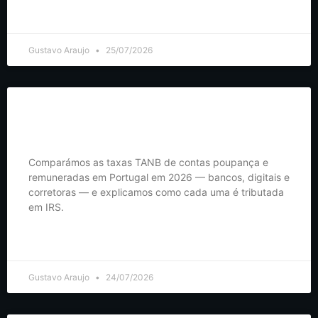
LER MAIS >
Gustavo Araujo
25/07/2026
Melhores Contas Poupança em Portugal (2026): Comparativo
Completo
Comparámos as taxas TANB de contas poupança e
remuneradas em Portugal em 2026 — bancos, digitais e
corretoras — e explicamos como cada uma é tributada
em IRS.
LER MAIS >
Gustavo Araujo
24/07/2026