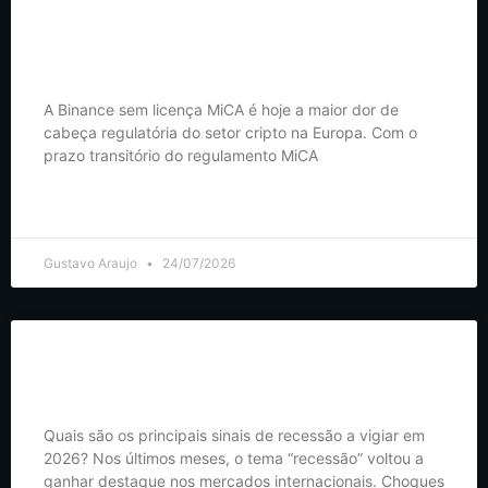
Binance Sem Licença MiCA em 2026: O Que Fazer com o Teu
Dinheiro
A Binance sem licença MiCA é hoje a maior dor de
cabeça regulatória do setor cripto na Europa. Com o
prazo transitório do regulamento MiCA
LER MAIS >
Gustavo Araujo
24/07/2026
Sinais de Recessão em 2026: O Que Mostram os Indicadores
Económicos
Quais são os principais sinais de recessão a vigiar em
2026? Nos últimos meses, o tema “recessão” voltou a
ganhar destaque nos mercados internacionais. Choques