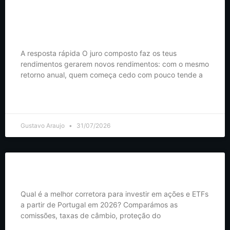
Juro composto: porque começar cedo vale mais do que investir
muito
A resposta rápida O juro composto faz os teus
rendimentos gerarem novos rendimentos: com o mesmo
retorno anual, quem começa cedo com pouco tende a
LER MAIS >
Gustavo Araujo
31/07/2026
Melhores Corretoras em Portugal (2026): Comparativo Completo
Qual é a melhor corretora para investir em ações e ETFs
a partir de Portugal em 2026? Comparámos as
comissões, taxas de câmbio, proteção do