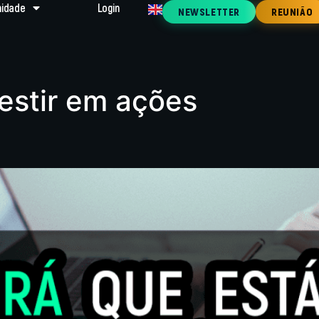
idade
Login
NEWSLETTER
REUNIÃO
estir em ações