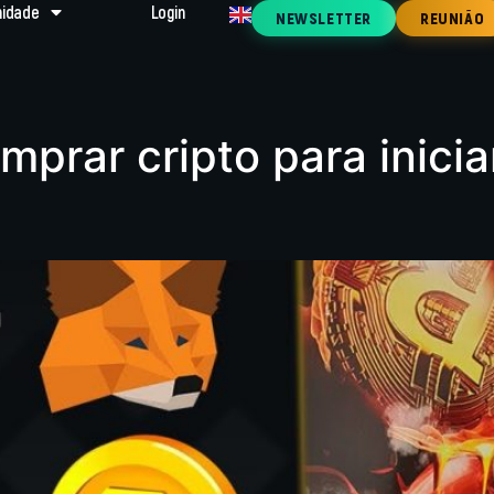
idade
Login
NEWSLETTER
REUNIÃO
prar cripto para inici