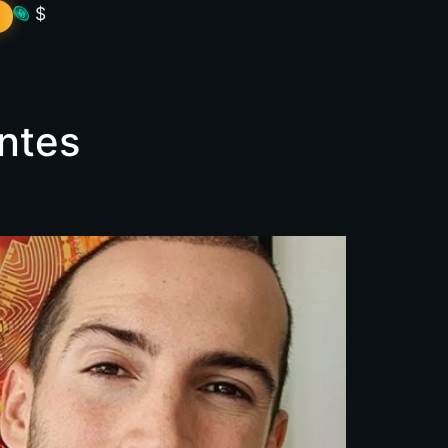
$
antes