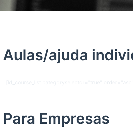
Aulas/ajuda indivi
[ld_course_list categoryselector="true" order="as
Para Empresas