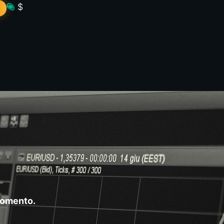
$
momento.