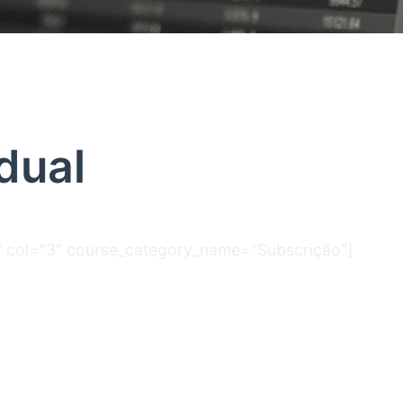
dual
c" col="3" course_category_name="Subscrição"]