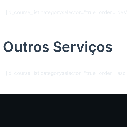
[ld_course_list categoryselector="true" order="d
Outros Serviços
[ld_course_list categoryselector="true" order="as