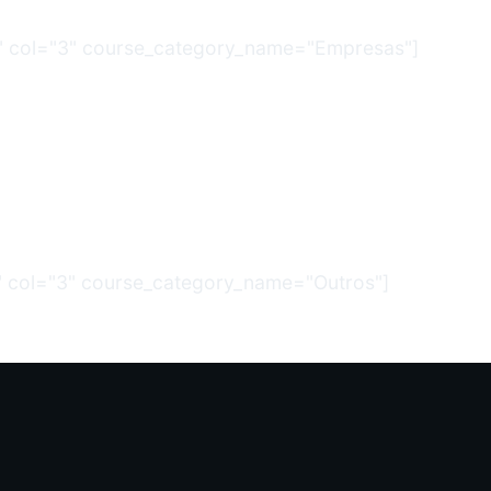
es" col="3" course_category_name="Empresas"]
c" col="3" course_category_name="Outros"]