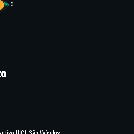
$
to
ivo (IIC), São Veículos