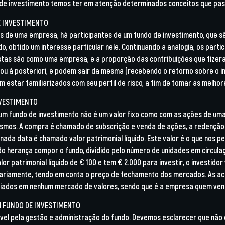
de investimento temos ter em atenção determinados conceitos que pass
E INVESTIMENTO
s de uma empresa, há participantes de um fundo de investimento, que sã
do, obtido um interesse particular nele. Continuando a analogia, os part
tas são como uma empresa, e a proporção das contribuições que fizera
ou à posteriori, e podem sair da mesma (recebendo o retorno sobre o i
 estar familiarizados com seu perfil de risco, a fim de tomar as melhor
NVESTIMENTO
m fundo de investimento não é um valor fixo como com as ações de u
smos. A compra é chamado de subscrição e venda de ações, a redenção
da data é chamado valor patrimonial líquido. Este valor é o que nos pe
do herança compor o fundo, dividido pelo número de unidades em circula
r patrimonial líquido de € 100 e tem € 2.000 para investir, o investidor 
 diariamente, tendo em conta o preço de fechamento dos mercados. As ac
iados em nenhum mercado de valores, sendo que é a empresa quem ven
M FUNDO DE INVESTIMENTO
el pela gestão e administração do fundo. Devemos esclarecer que não é