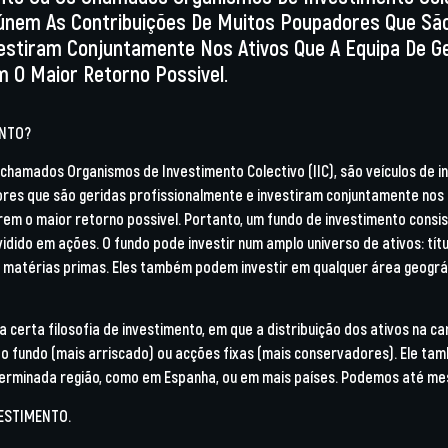
únem As Contribuições De Muitos Poupadores Que São
vestiram Conjuntamente Nos Ativos Que A Equipa De G
 O Maior Retorno Possivel.
ENTO?
 chamados Organismos de Investimento Colectivo (IIC), são veículos de 
res que são geridas profissionalmente e investiram conjuntamente nos 
m o maior retorno possivel. Portanto, um fundo de investimento consis
ividido em ações. O fundo pode investir num amplo universo de ativos: tít
u matérias primas. Eles também podem investir em qualquer área geográf
erta filosofia de investimento, em que a distribuição dos ativos na cart
do fundo (mais arriscado) ou acções fixas (mais conservadores). Ele t
erminada região, como em Espanha, ou em mais países. Podemos até mes
ESTIMENTO.