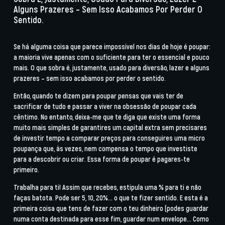
Alguns Prazeres – Sem Isso Acabamos Por Perder O
Sentido.
Se há alguma coisa que parece impossível nos dias de hoje é
poupar
:
a maioria vive apenas com o suficiente para ter o essencial e pouco
mais. O que sobra é, justamente, usado para diversão, lazer e alguns
prazeres – sem isso acabamos por perder o sentido.
Então, quando te dizem para poupar pensas que vais ter de
sacrificar de tudo e passar a viver na obsessão de poupar cada
cêntimo. No entanto, deixa-me que te diga que existe uma forma
muito mais simples de garantires um capital extra sem precisares
de investir tempo a comparar preços para conseguires uma micro
poupança que, às vezes, nem compensa o tempo que investiste
para a descobrir ou criar. Essa forma de poupar é
pagares-te
primeiro
.
Trabalha para ti! Assim que recebes, estipula uma % para ti e não
faças batota. Pode ser 5, 10, 20%… o que te fizer sentido. E esta é a
primeira coisa que tens de fazer com o teu dinheiro (podes guardar
numa conta destinada para esse fim, guardar num envelope… Como