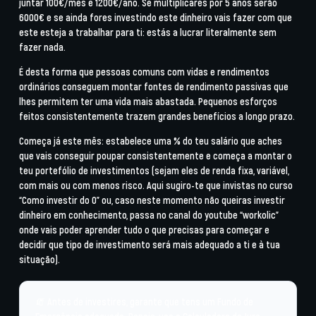
juntar 100€/mês e 1200€/ano. Se multiplicares por 5 anos serão
6000€ e se ainda fores investindo este dinheiro vais fazer com que
este esteja a trabalhar para ti: estás a lucrar literalmente sem
fazer nada.
É desta forma que pessoas comuns com vidas e rendimentos
ordinários conseguem montar fontes de rendimento passivas que
lhes permitem ter uma vida mais abastada. Pequenos esforços
feitos consistentemente trazem grandes benefícios a longo prazo.
Começa já este mês: estabelece uma % do teu salário que aches
que vais conseguir poupar consistentemente e começa a montar o
teu portefólio de investimentos (sejam eles de renda fixa, variável,
com mais ou com menos risco. Aqui sugiro-te que invistas no curso
“Como investir do 0” ou, caso neste momento não queiras investir
dinheiro em conhecimento, passa no canal do youtube “workolic”
onde vais poder aprender tudo o que precisas para começar e
decidir que tipo de investimento será mais adequado a ti e à tua
situação).
🧯 Antes de investires, garante que tens um
Fundo de