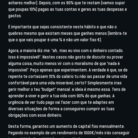
achares melhor). Depois, com os 90% que te restam (vamos supor
que poupas 10%) pagas as tuas contas e geres as tuas despesas e
gastos.
É importante que sejas consistente neste hábito e que não o
quebres mesmo que existam meses que ganhes menos (lembra-te
que o que vais poupar é uma % e não um valor fixo €).
Agora, a maioria diz-me: “ah, mas eu vivo com o dinheiro contado.
Isso é impossível!”. Nestes casos não gosto de discutir ou provar
alguma coisa, muito menos vir com o moralismo de que “nada é
impossível”. Peço apenas que experimentem. A verdade é que, se de
repente te cortassem 10% do salário tu não ias passar de uma vida
confortável para uma vida miserável, certo? Simplesmente irias
gerir melhor o teu “budget” mensal: a ideia é mesmo essa. Tens de
aprender a viver e gerir a tua vida com 90% do que ganhas. A
urgência de ver tudo pago vai fazer com que te adaptes em
diversas situações de forma a conseguires cumprir as tuas
obrigações com esse dinheiro.
Desta forma, garantes um aumento de capital fixo mensalmente.
Pegando no exemplo de um rendimento de 1000€/mês irás conseguir