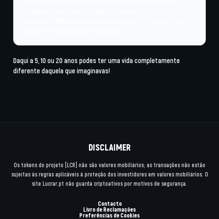
Emergência
adequado. Depois, usa a
Calculadora de Juro
Composto
para veres o impacto de poupar
consistentemente, e consulta o
Glossário Financeiro
se
houver termos que não conheças.
Daqui a 5, 10 ou 20 anos podes ter uma vida completamente
diferente daquela que imaginavas!
DISCLAIMER
Os tokens do projeto [LCR] não são valores mobiliários; as transações não estão
sujeitas às regras aplicáveis à proteção dos investidores em valores mobiliários. O
site Lucrar.pt não guarda criptoativos por motivos de segurança.
Contacto
Livro de Reclamações
Preferências de Cookies