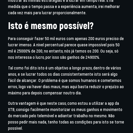
mostrar as minhas estratégias e a lucrar em tempo real. E há
medida que o tempo passa e a experiência aumenta, irei melhorar
cada vez mais para lucrar proporcionalmente.
Isto é mesmo possível?
Para conseguir fazer 50 mil euros com apenas 200 euros preciso de
lucrar imenso. A nível percentual parece quase impossível pois 50
mil é 25000% de 200, no entanto, nós já temos os 200. Ou seja, só
nos interessa o lucro, por isso são ganhos de 24900%.
Tal como foi dito isto é um objetivo a longo prazo, dentro de vários
anos, e se lucrar todos os dias consistentemente isto será algo
fácil de alcançar. O problema é que somos humanos e cometemos
erros, logo vai haver dias maus, mas aqui basta reduzir o prejuízo ao
máximo para depois compensar noutro dia.
Outra vantagem é que neste caso, como estou a utilizar a app da
XTB, consigo facilmente monitorizar os meus ganhos e movimento
do mercado pelo telemóvel e adiantar trabalho no mesmo. Não
posso pedir mais nada, tenho todas as condições para isto se torne
possível.