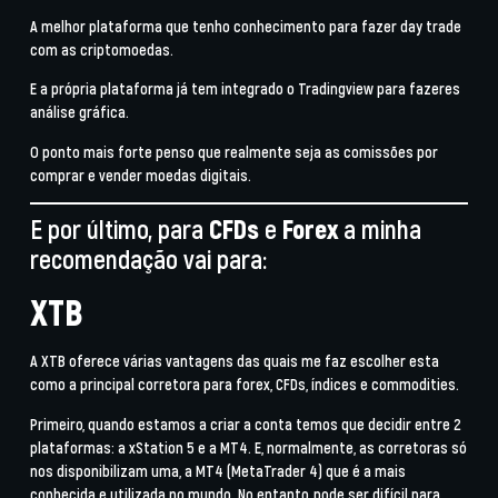
A melhor plataforma que tenho conhecimento para fazer day trade
com as criptomoedas.
E a própria plataforma já tem integrado o Tradingview para fazeres
análise gráfica.
O ponto mais forte penso que realmente seja as comissões por
comprar e vender moedas digitais.
E por último, para
CFDs
e
Forex
a minha
recomendação vai para:
XTB
A XTB oferece várias vantagens das quais me faz escolher esta
como a principal corretora para
forex
, CFDs, índices e commodities.
Primeiro, quando estamos a criar a conta temos que decidir entre 2
plataformas: a xStation 5 e a MT4. E, normalmente, as corretoras só
nos disponibilizam uma, a MT4 (MetaTrader 4) que é a mais
conhecida e utilizada no mundo. No entanto, pode ser difícil para