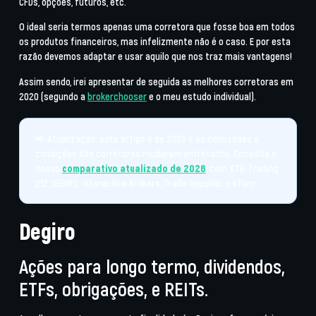
CFDs, opções, futuros, etc.
O ideal seria termos apenas uma corretora que fosse boa em todos
os produtos financeiros, mas infelizmente não é o caso. E por esta
razão devemos adaptar e usar aquilo que nos traz mais vantagens!
Assim sendo, irei apresentar de seguida as melhores corretoras em
2020 (segundo a
brokerchooser
e o meu estudo individual).
📢
Atualização:
este artigo é de 2020 e as comissões e
condições das corretoras mudaram entretanto. Consulta o
nosso
comparativo atualizado de 2026
, com XTB, Trading
212, DEGIRO, Interactive Brokers, Trade Republic e eToro.
Degiro
Ações para longo termo, dividendos,
ETFs, obrigações, e REITs.