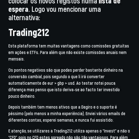
colocar os novos registos numa
lista de
espera
. Logo vou mencionar uma
alternativa:
Trading212
Esta plataforma tem muitas vantagens como
comissões gratuitas
em ações e ETFs. Para além que não existe comissões anuais nem
mensais.
Os pontos negativos são que podes perder bastante dinheiro na
conversão cambial, pois segundo o que li irá converter
automaticamente de eur > gbp > usd. Ao testar notei pouca
diferença mas penso que isto deriva-se ao facto ter investido
pouco dinheiro.
Depois também tem menos ativos que a Degiro e o suporte é
péssimo (pelo menos a minha experiência). Enviei vários emails de
diferentes contas, esperei semanas, e nunca fui assistido.
E atenção, se utilizares a Trading212 utiliza apenas o “Invest” e não o
“CFD”, pois no CFD estes spreads não são tão vantajosos. Para além