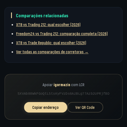
Comparações relacionadas
XTB vs Trading 212: qual escolher (2026)
Freedom24 vs Trading 212: comparação completa (2026)
XTB vs Trade Republic: qual escolher (2026)
Ver todas as comparações de corretoras →
Apoiar
igormazin
com LCR
5XVAb88WkFGoQtL5tsKyFVzDs8AzBLg77Azb2UPRjfBD
Copiar endereço
Ver QR Code