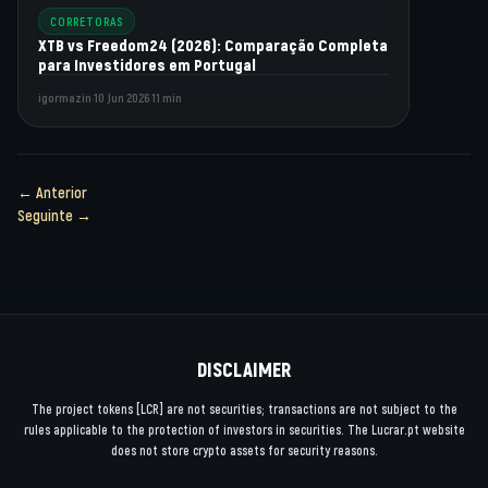
CORRETORAS
XTB vs Freedom24 (2026): Comparação Completa
para Investidores em Portugal
igormazin
·
10 Jun 2026
·
11 min
← Anterior
Seguinte →
DISCLAIMER
The project tokens [LCR] are not securities; transactions are not subject to the
rules applicable to the protection of investors in securities. The Lucrar.pt website
does not store crypto assets for security reasons.