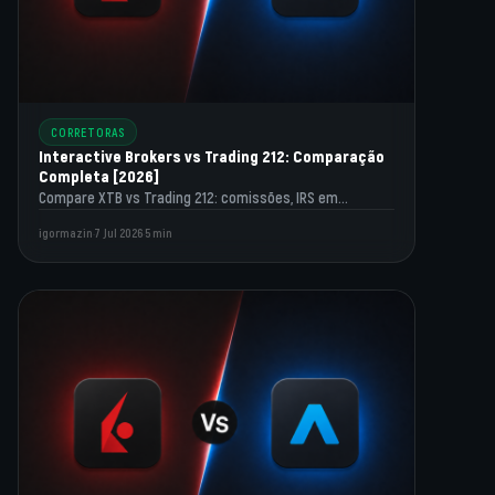
CORRETORAS
Interactive Brokers vs Trading 212: Comparação
Completa [2026]
Compare XTB vs Trading 212: comissões, IRS em
Portugal, suporte, segurança, app, juros sobre saldo e
igormazin
·
7 Jul 2026
·
5 min
melhores funcionalidades…