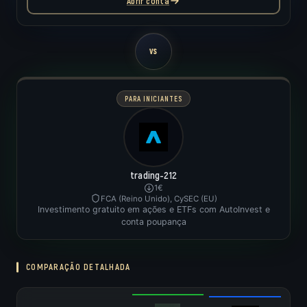
Abrir conta
VS
PARA INICIANTES
trading-212
1€
FCA (Reino Unido), CySEC (EU)
Investimento gratuito em ações e ETFs com AutoInvest e
conta poupança
COMPARAÇÃO DETALHADA