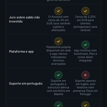
✓
✓
D-Account com
Cerca de 2,20%
Juro sobre saldo não
cerca de 3% em
em EUR para
investido
EUR; taxa variável
clientes
sujeita a
portugueses; taxa
alterações
variável
✓
✓
Plataforma própria
disponível em web
App intuitiva com
Plataforma e app
e app; menos
AutoInvest, Pies e
indicadores
conta demo
técnicos
integrada
avançados
✓
✗
Suporte em
Suporte apenas
Suporte em português
português e
em inglês; sem
estrutura ibérica
telefone nem
com escritório em
presença física em
Madrid
Portugal
✓
✓