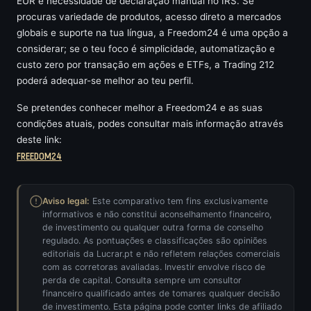
EUR e necessidade de declaração manual no IRS. Se
procuras variedade de produtos, acesso direto a mercados
globais e suporte na tua língua, a Freedom24 é uma opção a
considerar; se o teu foco é simplicidade, automatização e
custo zero por transação em ações e ETFs, a Trading 212
poderá adequar-se melhor ao teu perfil.
Se pretendes conhecer melhor a Freedom24 e as suas
condições atuais, podes consultar mais informação através
deste link:
FREEDOM24
Aviso legal:
Este comparativo tem fins exclusivamente
informativos e não constitui aconselhamento financeiro,
de investimento ou qualquer outra forma de conselho
regulado. As pontuações e classificações são opiniões
editoriais da Lucrar.pt e não refletem relações comerciais
com as corretoras avaliadas. Investir envolve risco de
perda de capital. Consulta sempre um consultor
financeiro qualificado antes de tomares qualquer decisão
de investimento. Esta página pode conter links de afiliado