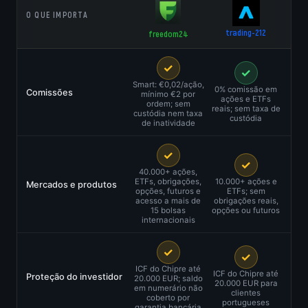
O QUE IMPORTA
trading-212
freedom24
✓
✓
Smart: €0,02/ação,
0% comissão em
Comissões
mínimo €2 por
ações e ETFs
ordem; sem
reais; sem taxa de
custódia nem taxa
custódia
de inatividade
✓
✓
40.000+ ações,
ETFs, obrigações,
10.000+ ações e
Mercados e produtos
opções, futuros e
ETFs; sem
acesso a mais de
obrigações reais,
15 bolsas
opções ou futuros
internacionais
✓
✓
ICF do Chipre até
ICF do Chipre até
Proteção do investidor
20.000 EUR; saldo
20.000 EUR para
em numerário não
clientes
coberto por
portugueses
garantia bancária