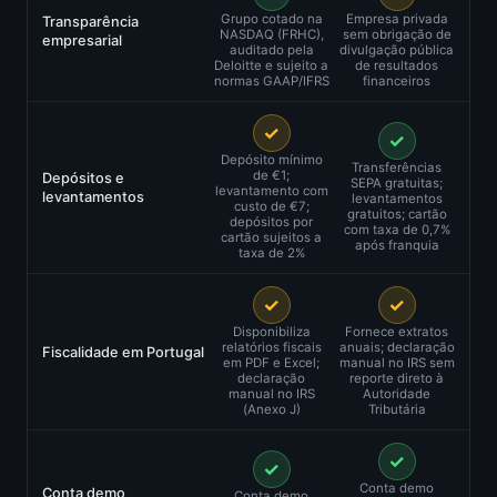
Grupo cotado na
Empresa privada
Transparência
NASDAQ (FRHC),
sem obrigação de
empresarial
auditado pela
divulgação pública
Deloitte e sujeito a
de resultados
normas GAAP/IFRS
financeiros
✓
✓
Depósito mínimo
Transferências
de €1;
Depósitos e
SEPA gratuitas;
levantamento com
levantamentos
levantamentos
custo de €7;
gratuitos; cartão
depósitos por
com taxa de 0,7%
cartão sujeitos a
após franquia
taxa de 2%
✓
✓
Disponibiliza
Fornece extratos
relatórios fiscais
anuais; declaração
Fiscalidade em Portugal
em PDF e Excel;
manual no IRS sem
declaração
reporte direto à
manual no IRS
Autoridade
(Anexo J)
Tributária
✓
✓
Conta demo
Conta demo
Conta demo