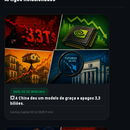
ANÁLISE DE MERCADO
💥 A China deu um modelo de graça e apagou 3,3
biliões.
Cardas Capital
·
22 Jul 2026
·
11 min