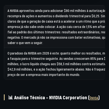
A NVIDIA aproveitou ainda para adicionar
$80 mil milhões
à autorização d
recompra de ações e aumentou o dividendo trimestral para
$0,25
. Sinai
claros de que a geração de caixa está a acelerar a um ritmo que a própri
empresa já não sabe onde colocar. A ação caiu cerca de 1,5% em after-h
fiel ao padrão dos últimos trimestres: resultados extraordinários, reaç
negativa. O mercado já não se impressiona com bater estimativas, quer
saber o que vem a seguir.
O paradoxo da NVIDIA em 2026 é este: quanto melhor os resultados, mais
a fasquia para o trimestre seguinte. As vendas cresceram 85% para $81,
milhões, o lucro líquido chegou aos $58,3 mil milhões contra estimativas
$42,9 mil milhões, e a ação fechou ligeiramente abaixo. Não é fraqueza, 
preço de ser a empresa mais importante do mundo.
📊
Análise Técnica –
NVIDIA Corporation (
)
$NVDA