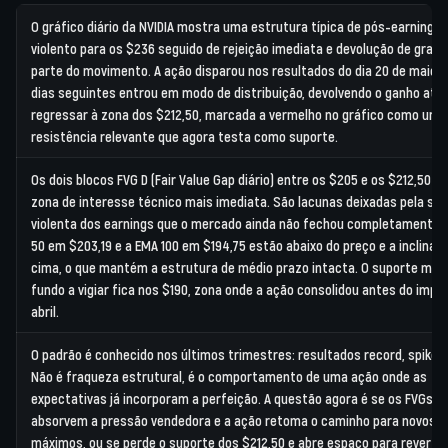
O gráfico diário da NVIDIA mostra uma estrutura típica de pós-earnings:
violento para os $236 seguido de rejeição imediata e devolução de gran
parte do movimento. A ação disparou nos resultados do dia 20 de maio e
dias seguintes entrou em modo de distribuição, devolvendo o ganho até
regressar à zona dos $212,50, marcada a vermelho no gráfico como uma
resistência relevante que agora testa como suporte.
Os dois blocos FVG D (Fair Value Gap diário) entre os $205 e os $212,50 s
zona de interesse técnico mais imediata. São lacunas deixadas pela sub
violenta dos earnings que o mercado ainda não fechou completamente.
50 em $203,19 e a EMA 100 em $194,75 estão abaixo do preço e a inclinar 
cima, o que mantém a estrutura de médio prazo intacta. O suporte mai
fundo a vigiar fica nos $190, zona onde a ação consolidou antes do impu
abril.
O padrão é conhecido nos últimos trimestres: resultados record, spike, 
Não é fraqueza estrutural, é o comportamento de uma ação onde as
expectativas já incorporam a perfeição. A questão agora é se os FVGs
absorvem a pressão vendedora e a ação retoma o caminho para novos
máximos, ou se perde o suporte dos $212,50 e abre espaço para rever a