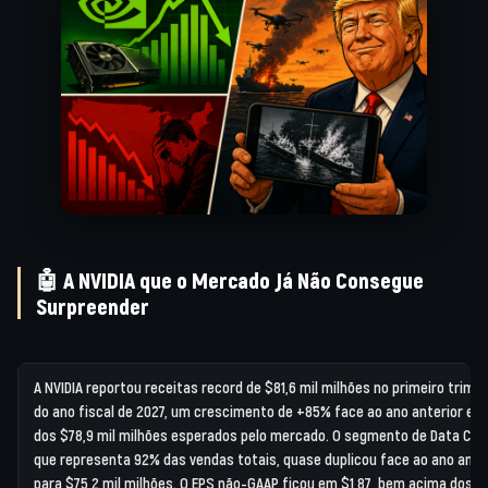
🤖
A NVIDIA que o Mercado Já Não Consegue
Surpreender
A NVIDIA reportou receitas record de
$81,6 mil milhões
no primeiro trime
do ano fiscal de 2027, um crescimento de
+85% face ao ano anterior
e a
dos $78,9 mil milhões esperados pelo mercado. O segmento de Data Cen
que representa 92% das vendas totais, quase duplicou face ao ano ante
para
$75,2 mil milhões
. O EPS não-GAAP ficou em
$1,87
, bem acima dos $1