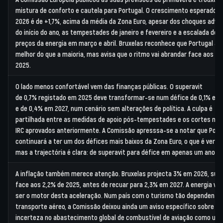
mistura de conforto e cautela para Portugal. O crescimento esperado p
2026 é de
+1,7%
, acima da média da Zona Euro, apesar dos choques adve
do início do ano, as tempestades de janeiro e fevereiro e a escalada dos
preços da energia em março e abril. Bruxelas reconhece que Portugal a
melhor do que a maioria, mas avisa que o ritmo vai abrandar face aos 1,
2025.
O lado menos confortável vem das finanças públicas. O superavit
de
0,7%
registado em 2025 deve transformar-se num défice de
0,1%
em 
e de
0,4%
em 2027, num cenário sem alterações de política. A culpa é
partilhada entre as medidas de apoio pós-tempestades e os cortes no I
IRC aprovados anteriormente. A Comissão apresssa-se a notar que Port
continuará a ter um dos défices mais baixos da Zona Euro, o que é verda
mas a trajectória é clara: de superavit para défice em apenas um ano.
A inflação também merece atenção. Bruxelas projecta
3%
em 2026, sub
face aos 2,2% de 2025, antes de recuar para 2,3% em 2027. A energia vol
ser o motor desta aceleração. Num país com o turismo tão dependente
transporte aéreo, a Comissão deixou ainda um aviso específico sobre a
incerteza no abastecimento global de combustível de aviação como um 