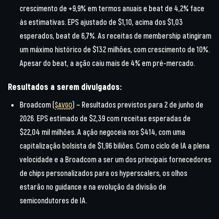
crescimento de +9,9% em termos anuais e beat de 4,2% face
às estimativas. EPS ajustado de
$1,10
, acima dos $1,03
esperados, beat de 6,7%. As receitas de membership atingiram
um máximo histórico de $132 milhões, com crescimento de 10%.
Apesar do beat, a ação caiu mais de 4% em pré-mercado.
Resultados a serem divulgados:
Broadcom (
)
– Resultados previstos para
2 de junho de
$AVGO
2026
. EPS estimado de $2,39 com receitas esperadas de
$22,04 mil milhões. A ação negoceia nos $414, com uma
capitalização bolsista de $1,96 biliões. Com o ciclo de IA a plena
velocidade e a Broadcom a ser um dos principais fornecedores
de chips personalizados para os hyperscalers, os olhos
estarão no guidance e na evolução da divisão de
semicondutores de IA.