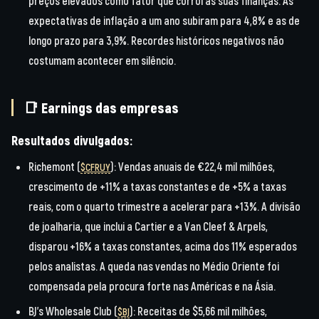
preços elevados como fator que corrói as suas finanças. As
expectativas de inflação a um ano subiram para 4,8% e as de
longo prazo para 3,9%. Recordes históricos negativos não
costumam acontecer em silêncio.
📑 Earnings das empresas
Resultados divulgados:
Richemont (
):
Vendas anuais de
€22,4 mil milhões
,
$CFRUY
crescimento de
+11% a taxas constantes
e de +5% a taxas
reais, com o quarto trimestre a acelerar para +13%. A divisão
de joalharia, que inclui a Cartier e a Van Cleef & Arpels,
disparou
+16% a taxas constantes
, acima dos 11% esperados
pelos analistas. A queda nas vendas no Médio Oriente foi
compensada pela procura forte nas Américas e na Ásia.
BJ’s Wholesale Club (
):
Receitas de
$5,66 mil milhões
,
$BJ