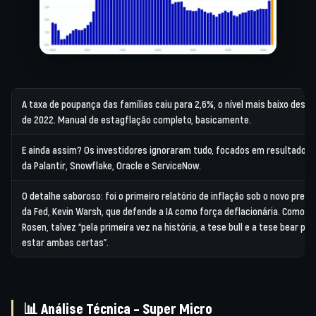
A taxa de poupança das famílias caiu para 2,6%, o nível mais baixo desde
de 2022. Manual de estagflação completo, basicamente.
E ainda assim? Os investidores ignoraram tudo, focados em resultados d
da
Palantir
,
Snowflake
,
Oracle
e
ServiceNow
.
O detalhe saboroso: foi o primeiro relatório de inflação sob o novo presi
da Fed,
Kevin Warsh
, que defende a IA como força deflacionária. Como di
Rosen, talvez “pela primeira vez na história, a tese bull e a tese bear p
estar ambas certas”.
📊
Análise Técnica – Super Micro