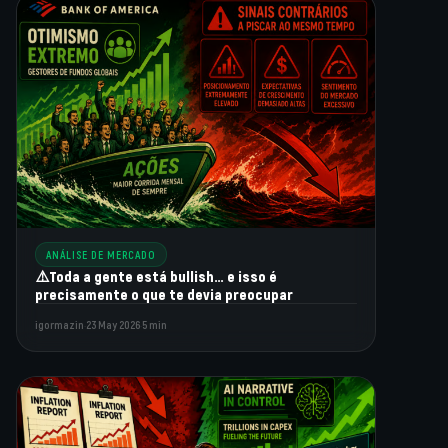
ANÁLISE DE MERCADO
⚠️Toda a gente está bullish… e isso é
precisamente o que te devia preocupar
igormazin
·
23 May 2026
·
5 min