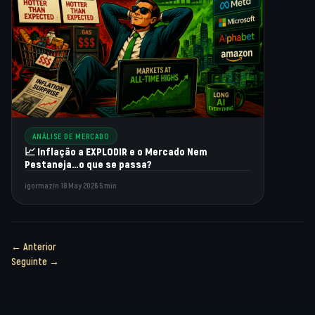
ANÁLISE DE MERCADO
📈 Inflação a EXPLODIR e o Mercado Nem
Pestaneja…o que se passa?
igormazin
·
18 May 2026
·
5 min
← Anterior
Seguinte →