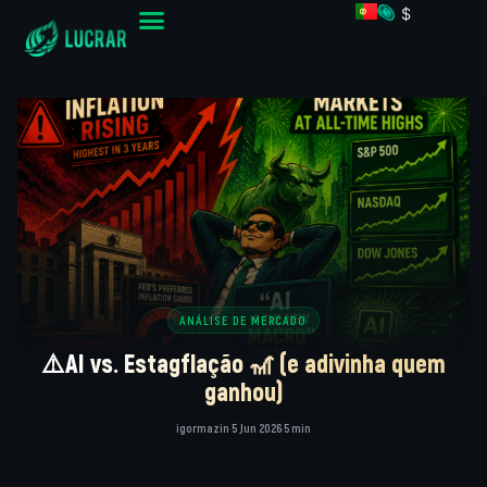
$
ANÁLISE DE MERCADO
⚠️AI vs. Estagflação 🎢 (e adivinha quem
ganhou)
igormazin
·
5 Jun 2026
·
5 min