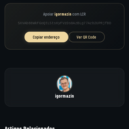
Apoiar
igormazin
com LCR
5XVAb88WkFGoQtL5tsKyFVzDs8AzBLg77Azb2UPRjfBD
Copiar endereço
Ver QR Code
igormazin
Artigos Relacionados