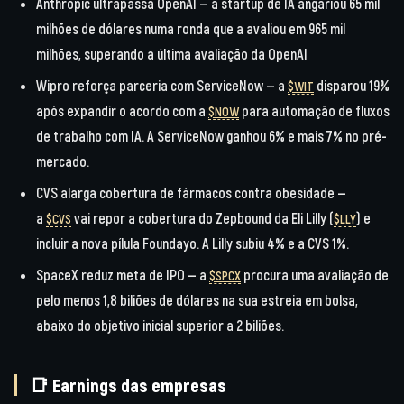
Anthropic ultrapassa OpenAI
— a startup de IA angariou 65 mil
milhões de dólares numa ronda que a avaliou em 965 mil
milhões, superando a última avaliação da OpenAI
Wipro reforça parceria com ServiceNow
— a
disparou 19%
$WIT
após expandir o acordo com a
para automação de fluxos
$NOW
de trabalho com IA. A ServiceNow ganhou 6% e mais 7% no pré-
mercado.
CVS alarga cobertura de fármacos contra obesidade
—
a
vai repor a cobertura do Zepbound da Eli Lilly (
) e
$CVS
$LLY
incluir a nova pílula Foundayo. A Lilly subiu 4% e a CVS 1%.
SpaceX reduz meta de IPO
— a
procura uma avaliação de
$SPCX
pelo menos 1,8 biliões de dólares na sua estreia em bolsa,
abaixo do objetivo inicial superior a 2 biliões.
📑 Earnings das empresas