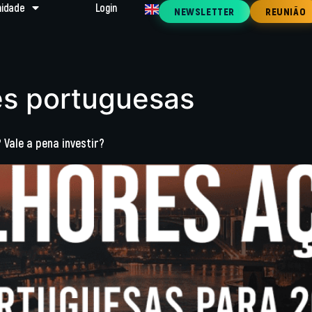
idade
Login
NEWSLETTER
REUNIÃO
es portuguesas
Vale a pena investir?