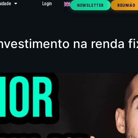
idade
Login
NEWSLETTER
REUNIÃO
nvestimento na renda f