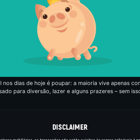
nos dias de hoje é poupar: a maioria vive apenas com 
sado para diversão, lazer e alguns prazeres – sem is
DISCLAIMER
valores mobiliários; as transações não estão sujeitas às regras aplicáveis à 