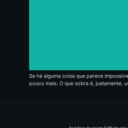
Se há alguma coisa que parece impossível 
pouco mais. O que sobra é, justamente, u
Os tokens do projeto [LCR] não são 