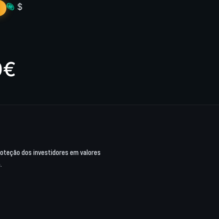
$
0€
proteção dos investidores em valores
.