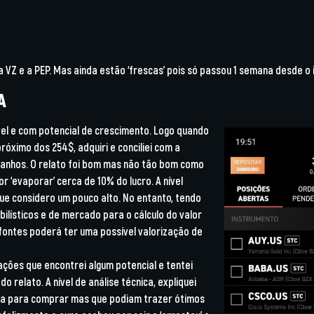
i a VZ e a PEP. Mas ainda estão ‘frescas’ pois só passou 1 semana desde o
A
el e com potencial de crescimento. Logo quando
próximo dos 254$, adquiri e conciliei com a
ganhos. O relato foi bom mas não tão bom como
r ‘evaporar’ cerca de 10% do lucro. A nível
e considero um pouco alto. No entanto, tendo
ilísticos e de mercado para o cálculo do valor
fontes poderá ter uma possível valorização de
ações que encontrei algum potencial e tentei
do relato. A nível de análise técnica, expliquei
ura para comprar mas que podiam trazer ótimos