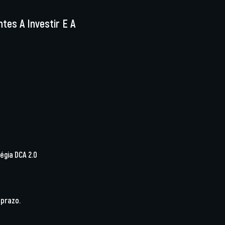
ntes A Investir E A
égia DCA 2.0
 prazo.