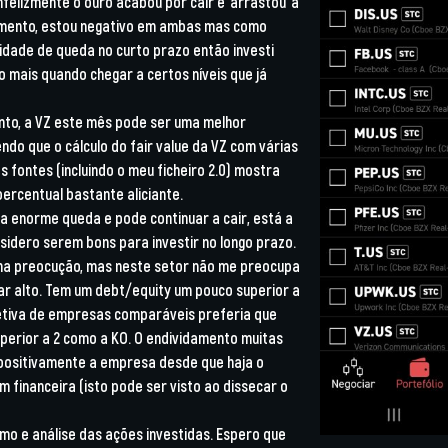
nfelizmente o ouro acabou por cair e ‘arrastou’ a
omento, estou negativo em ambas mas como
lidade de queda no curto prazo então investi
 mais quando chegar a certos níveis que já
to, a VZ este mês pode ser uma melhor
ndo que o cálculo do fair value da VZ com várias
 fontes (incluindo o meu ficheiro 2.0) mostra
percentual bastante aliciante.
ma enorme queda e pode continuar a cair, está a
sidero serem bons para investir no longo prazo.
ma preocução, mas neste setor não me preocupa
ar alto. Tem um debt/equity um pouco superior a
etiva de empresas comparáveis preferia que
perior a 2 como a KO. O endividamento muitas
 positivamente a empresa desde que haja o
 financeira (isto pode ser visto ao dissecar o
mo e análise das ações investidas. Espero que