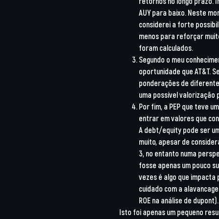
retornos no longo prazo. I
AUY para baixo. Neste m
considerei a forte possibi
menos para reforçar muito
foram calculados.
Segundo o meu conhecimen
oportunidade que AT&T. Se
ponderações de diferentes
uma possível valorização 
Por fim, a PEP que teve u
entrar em valores que con
A debt/equity pode ser u
muito, apesar de consider
3, no entanto numa persp
fosse apenas um pouco su
vezes é algo que impacta
cuidado com a alavancagem
ROE na análise de dupont).
Isto foi apenas um pequeno resu