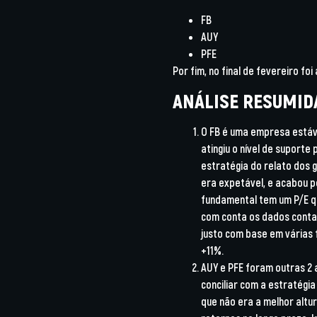
FB
AUY
PFE
Por fim, no final de fevereiro fo
ANÁLISE RESUMID
O FB é uma empresa estáv
atingiu o nível de suporte 
estratégia do relato dos 
era expetável, e acabou po
fundamental tem um P/E qu
com conta os dados contab
justo com base em várias 
+11%.
AUY e PFE foram outras 2 
conciliar com a estratégia 
que não era a melhor alt